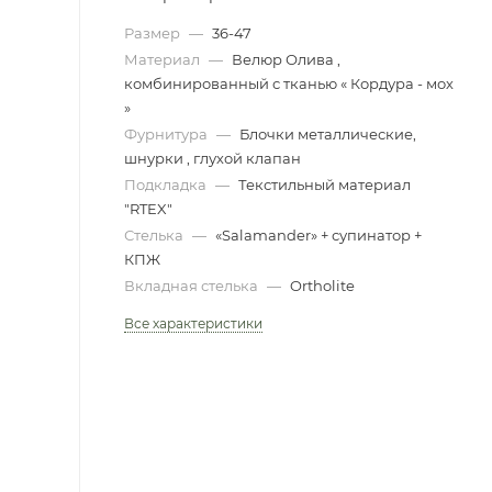
Размер
—
36-47
Материал
—
Велюр Олива ,
комбинированный с тканью « Кордура - мох
»
Фурнитура
—
Блочки металлические,
шнурки , глухой клапан
Подкладка
—
Текстильный материал
"RTEX"
Стелька
—
«Salamander» + супинатор +
КПЖ
Вкладная стелька
—
Ortholite
Все характеристики