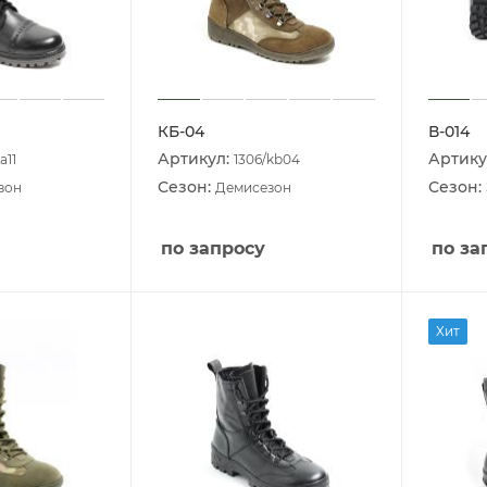
КБ-04
В-014
Артикул:
Артику
a11
1306/kb04
Сезон:
Сезон:
зон
Демисезон
по запросу
по за
Хит