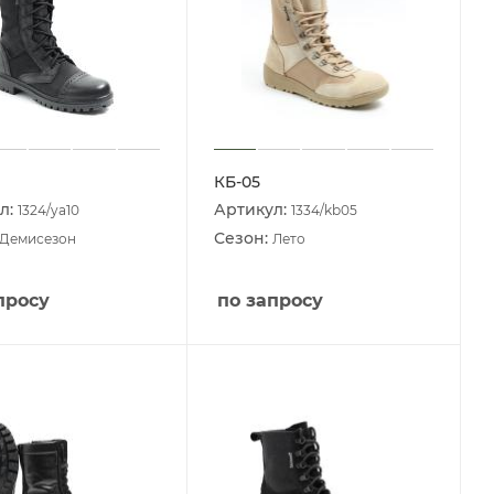
КБ-05
л:
Артикул:
1324/ya10
1334/kb05
Сезон:
Демисезон
Лето
просу
по запросу