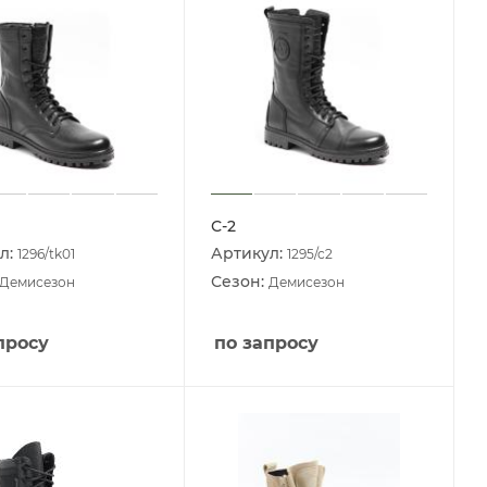
С-2
л:
Артикул:
1296/tk01
1295/c2
Сезон:
Демисезон
Демисезон
просу
по запросу