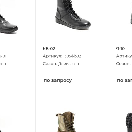
КБ-02
Я-10
Артикул:
Артику
u-011
1305/kb02
Сезон:
Сезон:
зон
Демисезон
по запросу
по за