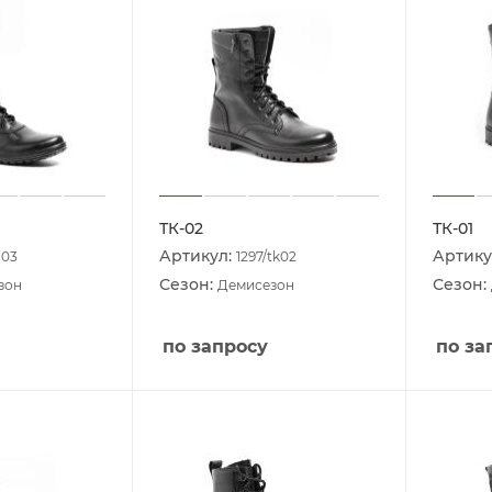
ТК-02
ТК-01
Артикул:
Артику
u03
1297/tk02
Сезон:
Сезон:
зон
Демисезон
по запросу
по за