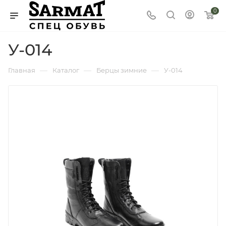
0
У-014
—
—
—
Главная
Каталог
Берцы зимние
У-014