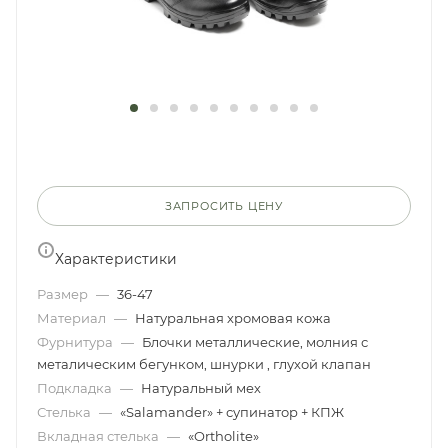
ЗАПРОСИТЬ ЦЕНУ
Характеристики
Размер
—
36-47
Материал
—
Натуральная хромовая кожа
Фурнитура
—
Блочки металлические, молния с
металическим бегунком, шнурки , глухой клапан
Подкладка
—
Натуральный мех
Стелька
—
«Salamander» + супинатор + КПЖ
Вкладная стелька
—
«Ortholite»