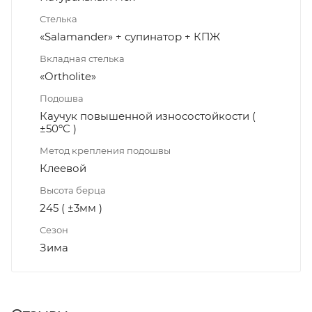
Стелька
«Salamander» + супинатор + КПЖ
Вкладная стелька
«Ortholite»
Подошва
Каучук повышенной износостойкости (
±50ºC )
Метод крепления подошвы
Клеевой
Высота берца
245 ( ±3мм )
Сезон
Зима